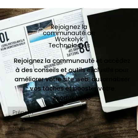
Rejoignez la
communauté de
Workolyk
Technologies
Rejoignez la communauté et accédez
à des conseils et outils exclusifs pour
améliorer votre site web, automatiser
vos tâches et booster votre
productivité