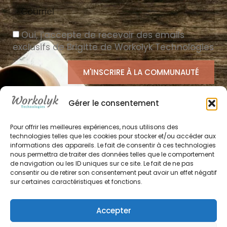
Oui, j’accepte de recevoir des emails
exclusifs de Brigitte de Workolyk Technologies
M'INSCRIRE À LA COMMUNAUTÉ
Ce site est protégé par reCAPTCHA.
La politique
Gérer le consentement
de confidentialité
et les
conditions d'utilisation
de
Google s'appliquent.
Pour offrir les meilleures expériences, nous utilisons des
technologies telles que les cookies pour stocker et/ou accéder aux
informations des appareils. Le fait de consentir à ces technologies
nous permettra de traiter des données telles que le comportement
de navigation ou les ID uniques sur ce site. Le fait de ne pas
consentir ou de retirer son consentement peut avoir un effet négatif
sur certaines caractéristiques et fonctions.
Accepter