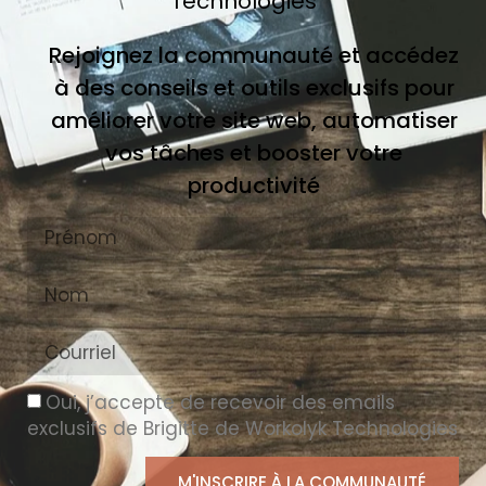
Technologies
Rejoignez la communauté et accédez
à des conseils et outils exclusifs pour
améliorer votre site web, automatiser
vos tâches et booster votre
productivité
Oui, j’accepte de recevoir des emails
exclusifs de Brigitte de Workolyk Technologies
M'INSCRIRE À LA COMMUNAUTÉ