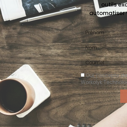
outils ex
automatiser v
Oui, j’accepte de
Workolyk Technolo