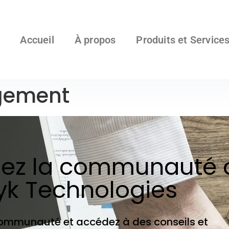
Accueil
À propos
Produits et Service
gement
nez la communauté 
yk Technologies
communauté et accédez à des conseils et