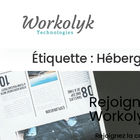
Étiquette :
Héber
Rejoig
Workol
Rejoignez la 