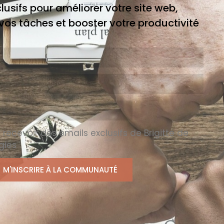
clusifs pour améliorer votre site web,
os tâches et booster votre productivité
 recevoir des emails exclusifs de Brigitte de
gies
M'INSCRIRE À LA COMMUNAUTÉ