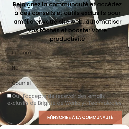
Rejoignez la communauté et accédez
à des conseils et outils exclusifs pour
améliorer votre site web, automatiser
vos tâches et booster votre
productivité
Oui, j’accepte de recevoir des emails
exclusifs de Brigitte de Workolyk Technologies
M'INSCRIRE À LA COMMUNAUTÉ