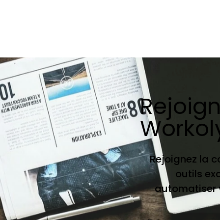
Rejoig
Workol
Rejoignez la 
outils ex
automatiser v