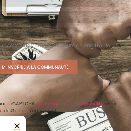
 recevoir des emails exclusifs de Brigitte de
gies
M'INSCRIRE À LA COMMUNAUTÉ
 par reCAPTCHA.
La politique de confidentialité
et les
on
de Google s'appliquent.