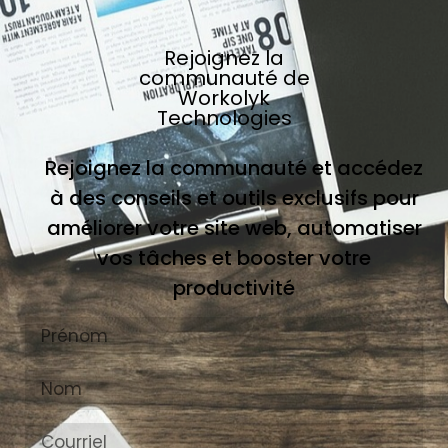
Rejoignez la
communauté de
Workolyk
Technologies
Rejoignez la communauté et accédez
à des conseils et outils exclusifs pour
améliorer votre site web, automatiser
vos tâches et booster votre
productivité