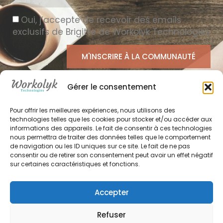
Oui, j’accepte de recevoir des emails
exclusifs de Brigitte de Workolyk Technologies
M'INSCRIRE À LA COMMUNAUTÉ
Ce site est protégé par reCAPTCHA.
La politique
Gérer le consentement
de confidentialité
et les
conditions d'utilisation
de
Google s'appliquent.
Pour offrir les meilleures expériences, nous utilisons des
technologies telles que les cookies pour stocker et/ou accéder aux
informations des appareils. Le fait de consentir à ces technologies
nous permettra de traiter des données telles que le comportement
de navigation ou les ID uniques sur ce site. Le fait de ne pas
consentir ou de retirer son consentement peut avoir un effet négatif
sur certaines caractéristiques et fonctions.
Accepter
Tous droits réservés 2026 © Workolyk
Refuser
Technologies